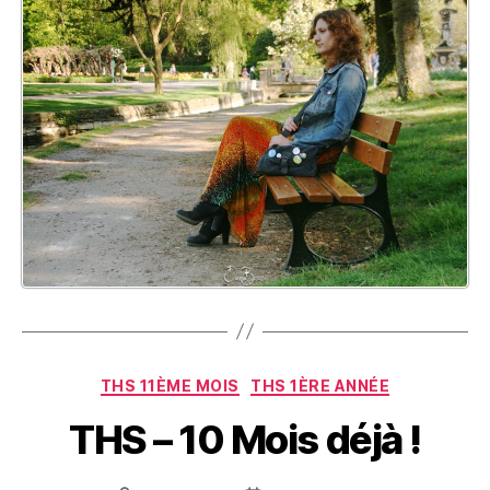
Catégories
THS 11ÈME MOIS
THS 1ÈRE ANNÉE
THS – 10 Mois déjà !