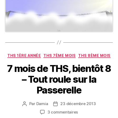
Catégories
THS 1ÈRE ANNÉE
THS 7ÈME MOIS
THS 8ÈME MOIS
7 mois de THS, bientôt 8
– Tout roule sur la
Passerelle
Par
Damia
23 décembre 2013
Auteur
Date
de
de
sur
3 commentaires
l’article
l’article
7