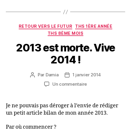
Catégories
RETOUR VERS LE FUTUR
THS 1ÈRE ANNÉE
THS 8ÈME MOIS
2013 est morte. Vive
2014 !
Par
Damia
1 janvier 2014
Auteur
Date
de
de
sur
Un commentaire
l’article
l’article
2013
est
morte.
Je ne pouvais pas déroger à l’envie de rédiger
Vive
un petit article bilan de mon année 2013.
2014
!
Par où commencer ?