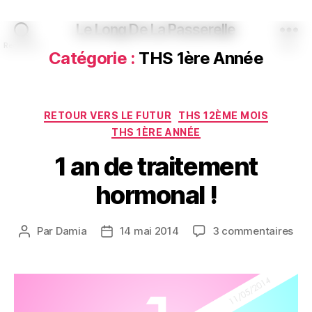
Le Long De La Passerelle
Recherche
Menu
Catégorie :
THS 1ère Année
Catégories
RETOUR VERS LE FUTUR
THS 12ÈME MOIS
THS 1ÈRE ANNÉE
1 an de traitement
hormonal !
sur
Par
Damia
14 mai 2014
3 commentaires
Auteur
Date
1
de
de
an
l’article
l’article
de
tra
hor