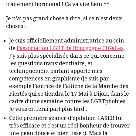
Moi
traitement hormonal ! Ça va vite hein ^^
&
Et
Je n’ai pas grand chose à dire, si ce n’est deux
sho
choses :
en
pub
Je suis officiellement administratrice au sein
au
Jar
de
l’association LGBT de Bourgogne CIGaLes
.
de
J’y suis plus spécialisée dans ce qui concerne
l’A
les questions transidentitaire, et
à
techniquement parlant apporte mes
Dij
compétences en graphisme (je suis par
exemple l’autrice de l’affiche de la Marche des
Fiertés qui se tiendra le 17 Mai à Dijon, dans le
cadre d’une semaine contre les LGBTphobies.
Je vous en ferai part plus tard ;
Cette première séance d’épilation LASER fut
très efficace et c’est un réel bonheur de trouver
une peau douce et bien lisse :). Mais la