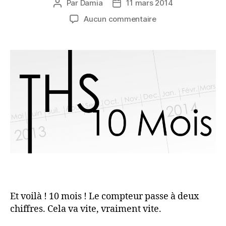
Par
Damia
11 mars 2014
Auteur
Date
de
de
sur
Aucun commentaire
l’article
l’article
THS
–
10
Mois
déjà
!
Et voilà ! 10 mois ! Le compteur passe à deux
chiffres. Cela va vite, vraiment vite.