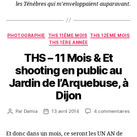
les Ténèbres qui m’enveloppaient auparavant.
Catégories
PHOTOGRAPHIE
THS 11ÈME MOIS
THS 12ÈME MOIS
THS 1ÈRE ANNÉE
THS – 11 Mois & Et
shooting en public au
Jardin de l’Arquebuse, à
Dijon
sur
Par
Damia
13 avril 2014
4 commentaires
Auteur
Date
TH
de
de
–
l’article
l’article
11
Et donc dans un mois, ce seront les UN AN de