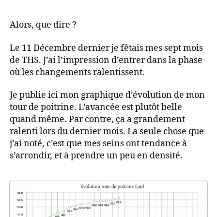
mois
de
Alors, que dire ?
THS,
bientôt
Le 11 Décembre dernier je fêtais mes sept mois
8
de THS. J’ai l’impression d’entrer dans la phase
–
où les changements ralentissent.
Tout
roule
Je publie ici mon graphique d’évolution de mon
sur
la
tour de poitrine. L’avancée est plutôt belle
Passerelle
quand même. Par contre, ça a grandement
ralenti lors du dernier mois. La seule chose que
j’ai noté, c’est que mes seins ont tendance à
s’arrondir, et à prendre un peu en densité.