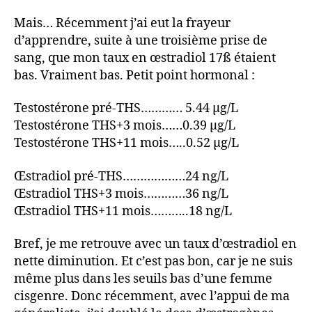
Mais… Récemment j’ai eut la frayeur
d’apprendre, suite à une troisième prise de
sang, que mon taux en œstradiol 17ß étaient
bas. Vraiment bas. Petit point hormonal :
Testostérone pré-THS………… 5.44 µg/L
Testostérone THS+3 mois……0.39 µg/L
Testostérone THS+11 mois…..0.52 µg/L
Œstradiol pré-THS………………24 ng/L
Œstradiol THS+3 mois…………36 ng/L
Œstradiol THS+11 mois………..18 ng/L
Bref, je me retrouve avec un taux d’œstradiol en
nette diminution. Et c’est pas bon, car je ne suis
même plus dans les seuils bas d’une femme
cisgenre. Donc récemment, avec l’appui de ma