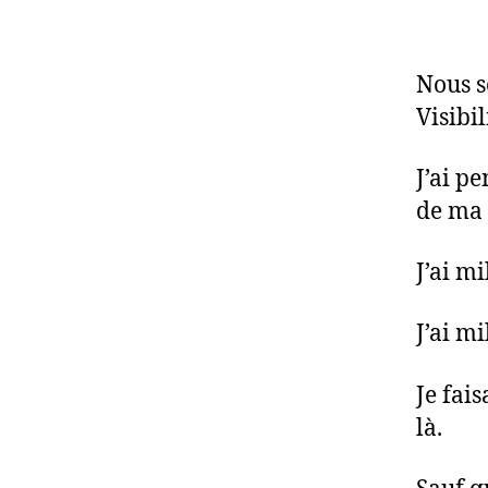
Nous s
Visibi
J’ai p
de ma 
J’ai mi
J’ai mi
Je fai
là.