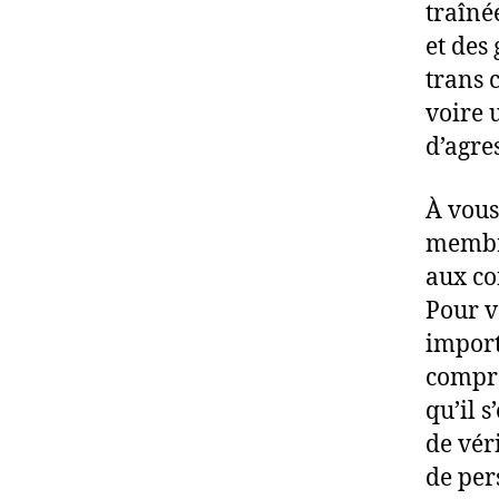
traîné
et des
trans 
voire 
d’agre
À vous
membre
aux co
Pour vo
importa
compré
qu’il 
de vér
de per