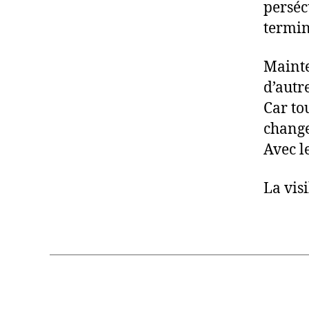
persécu
termin
Mainte
d’autr
Car to
change
Avec l
La visi