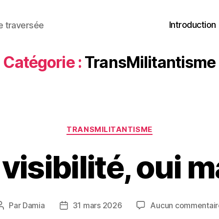
Introduction
ne traversée
Catégorie :
TransMilitantisme
Catégories
TRANSMILITANTISME
 visibilité, oui m
Par
Damia
31 mars 2026
Aucun commentair
Auteur
Date
de
de