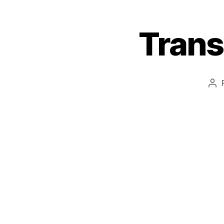
Trans
Au
de
l’ar