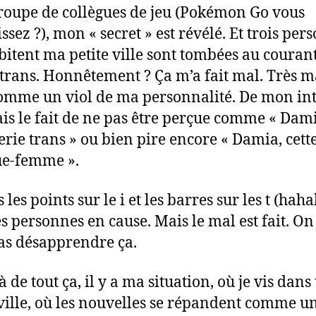
roupe de collègues de jeu (Pokémon Go vous
ssez ?), mon « secret » est révélé. Et trois per
bitent ma petite ville sont tombées au couran
s trans. Honnêtement ? Ça m’a fait mal. Très m
comme un viol de ma personnalité. De mon int
ais le fait de ne pas être perçue comme « Dami
erie trans » ou bien pire encore « Damia, cett
ue-femme ».
s les points sur le i et les barres sur les t (hah
es personnes en cause. Mais le mal est fait. On
as désapprendre ça.
 de tout ça, il y a ma situation, où je vis dans
 ville, où les nouvelles se répandent comme u