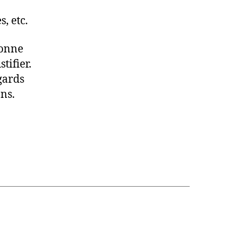
, etc.
sonne
tifier.
gards
ns.