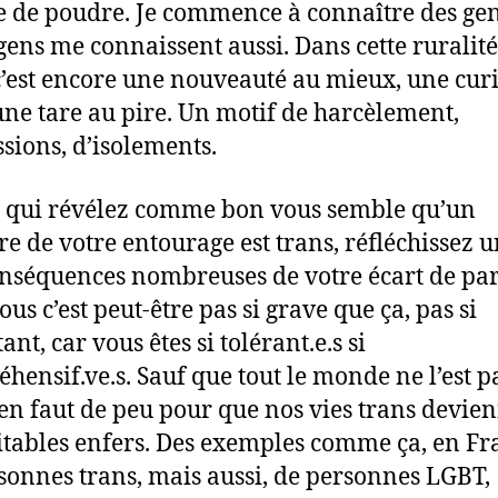
e de poudre. Je commence à connaître des gens
 gens me connaissent aussi. Dans cette ruralité
c’est encore une nouveauté au mieux, une curi
une tare au pire. Un motif de harcèlement,
ssions, d’isolements.
 qui révélez comme bon vous semble qu’un
 de votre entourage est trans, réfléchissez 
nséquences nombreuses de votre écart de par
us c’est peut-être pas si grave que ça, pas si
nt, car vous êtes si tolérant.e.s si
hensif.ve.s. Sauf que tout le monde ne l’est pa
s’en faut de peu pour que nos vies trans devie
itables enfers. Des exemples comme ça, en Fr
sonnes trans, mais aussi, de personnes LGBT,