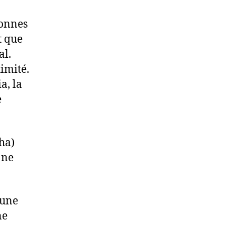
sonnes
t que
al.
imité.
a, la
e
aha)
 ne
 une
ne