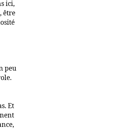
 ici,
, être
osité
un peu
ole.
s. Et
nnent
ance,