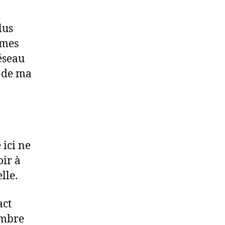
lus
êmes
éseau
l de ma
ici ne
oir à
lle.
act
embre