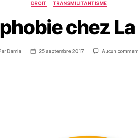
Catégories
DROIT
TRANSMILITANTISME
phobie chez La
Par
Damia
25 septembre 2017
Aucun comment
teur
Date
de
ticle
l’article