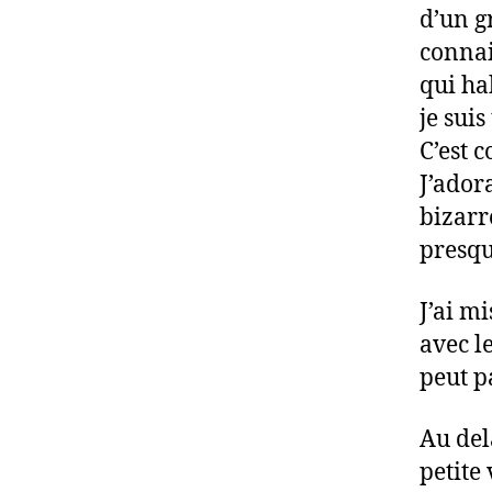
d’un g
connai
qui ha
je sui
C’est 
J’ador
bizarr
presq
J’ai mi
avec l
peut p
Au delà
petite