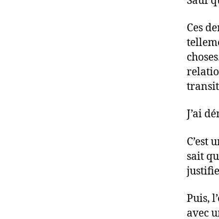
Sauf q
Ces de
tellem
choses
relatio
transi
J’ai d
C’est 
sait qu
justif
Puis, l
avec u