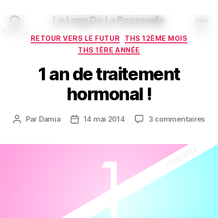
Le Long De La Passerelle
Recherche
Menu
Catégories
RETOUR VERS LE FUTUR
THS 12ÈME MOIS
THS 1ÈRE ANNÉE
1 an de traitement
hormonal !
sur
Par
Damia
14 mai 2014
3 commentaires
Auteur
Date
1
de
de
an
l’article
l’article
de
tra
hor
!