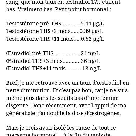
sang, que mon taux en œstradiol 17ß étaient
bas. Vraiment bas. Petit point hormonal :
Testostérone pré-THS………… 5.44 µg/L
Testostérone THS+3 mois……0.39 µg/L
Testostérone THS+11 mois…..0.52 µg/L
Œstradiol pré-THS………………24 ng/L
Œstradiol THS+3 mois…………36 ng/L
Œstradiol THS+11 mois………..18 ng/L
Bref, je me retrouve avec un taux d’œstradiol en
nette diminution. Et c’est pas bon, car je ne suis
même plus dans les seuils bas d’une femme
cisgenre. Donc récemment, avec l’appui de ma
généraliste, j’ai doublé la dose d’œstrogènes.
Mais je crois avoir isolé les cause de tout ce
marasme hormonal… A la fin du mois de