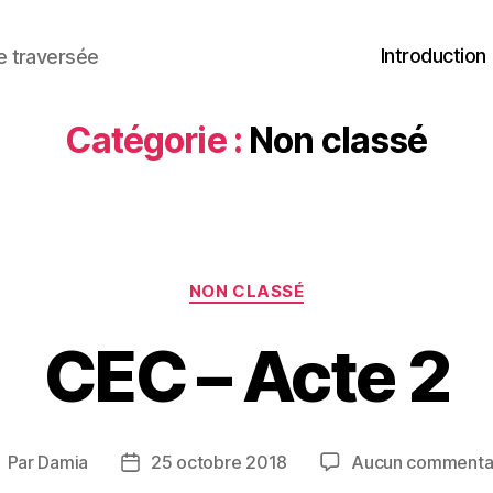
Introduction
ne traversée
Catégorie :
Non classé
Catégories
NON CLASSÉ
CEC – Acte 2
Par
Damia
25 octobre 2018
Aucun commenta
uteur
Date
e
de