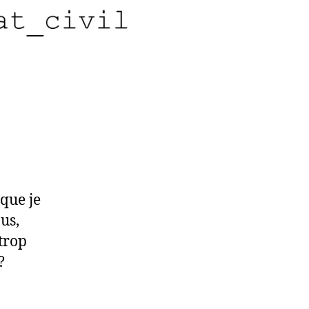
que je
us,
 trop
?