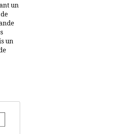
tant un
 de
rande
es
is un
de