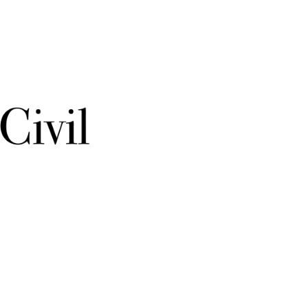
–
Acte
2