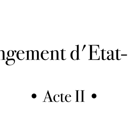
article
l’article