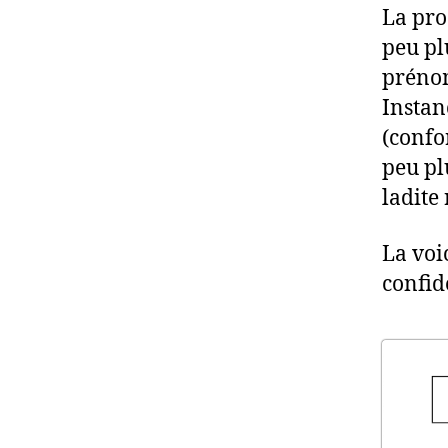
La pro
peu pl
prénom
Instan
(confo
peu pl
ladite
La voi
confid