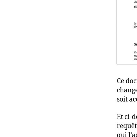
Ce doc
change
soit a
Et ci-
requête
qui l’