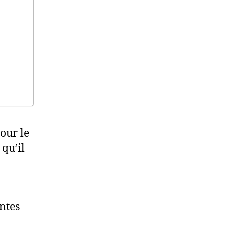
our le
qu’il
intes