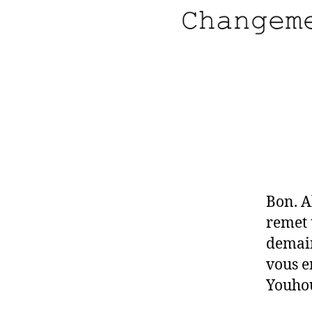
Bon. A
remet 
demain,
vous e
Youhou