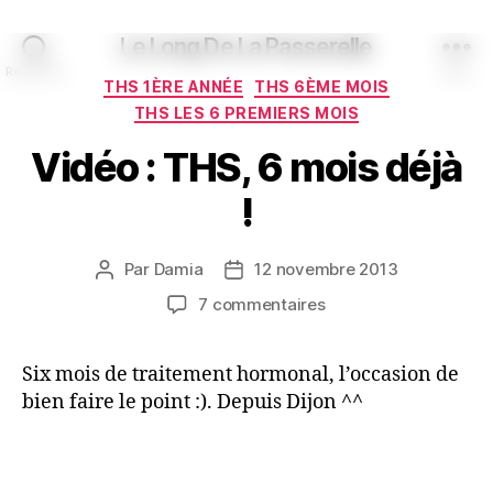
Le Long De La Passerelle
Recherche
Menu
Catégories
THS 1ÈRE ANNÉE
THS 6ÈME MOIS
THS LES 6 PREMIERS MOIS
Vidéo : THS, 6 mois déjà
!
Par
Damia
12 novembre 2013
Auteur
Date
de
de
sur
7 commentaires
l’article
l’article
Vidéo
:
Six mois de traitement hormonal, l’occasion de
THS,
bien faire le point :). Depuis Dijon ^^
6
mois
déjà
!