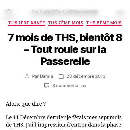
Le Long De La Passerelle
Recherche
Menu
Catégories
THS 1ÈRE ANNÉE
THS 7ÈME MOIS
THS 8ÈME MOIS
7 mois de THS, bientôt 8
– Tout roule sur la
Passerelle
Par
Damia
23 décembre 2013
Auteur
Date
de
de
sur
3 commentaires
l’article
l’article
7
mois
Alors, que dire ?
de
THS,
bientôt
Le 11 Décembre dernier je fêtais mes sept mois
8
de THS. J’ai l’impression d’entrer dans la phase
–