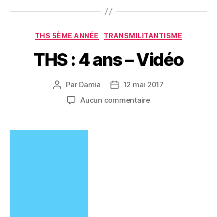
Catégories
THS 5ÈME ANNÉE
TRANSMILITANTISME
THS : 4 ans – Vidéo
Par
Damia
12 mai 2017
Auteur
Date
de
de
sur
Aucun commentaire
l’article
l’article
THS
:
4
ans
–
Vidéo