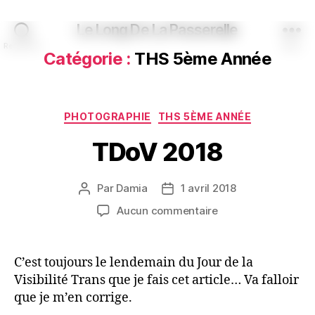
Le Long De La Passerelle
Recherche
Menu
Catégorie :
THS 5ème Année
Catégories
PHOTOGRAPHIE
THS 5ÈME ANNÉE
TDoV 2018
Par
Damia
1 avril 2018
Auteur
Date
de
de
sur
Aucun commentaire
l’article
l’article
TDoV
2018
C’est toujours le lendemain du Jour de la
Visibilité Trans que je fais cet article… Va falloir
que je m’en corrige.