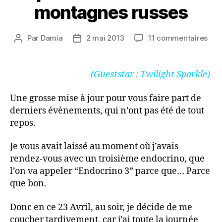
montagnes russes
sur
Par
Damia
2 mai 2013
11 commentaires
Auteur
Date
Qua
de
de
la
l’article
l’article
pass
(Gueststar : Twilight Sparkle)
pre
des
Une grosse mise à jour pour vous faire part de
airs
derniers évènements, qui n’ont pas été de tout
de
repos.
mon
rus
Je vous avait laissé au moment où j’avais
rendez-vous avec un troisième endocrino, que
l’on va appeler “Endocrino 3” parce que… Parce
que bon.
Donc en ce 23 Avril, au soir, je décide de me
coucher tardivement, car j’ai toute la journée