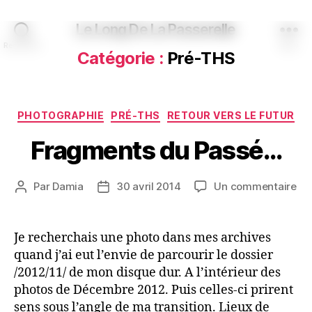
Le Long De La Passerelle
Recherche
Menu
Catégorie :
Pré-THS
Catégories
PHOTOGRAPHIE
PRÉ-THS
RETOUR VERS LE FUTUR
Fragments du Passé…
sur
Par
Damia
30 avril 2014
Un commentaire
Auteur
Date
Fr
de
de
du
l’article
l’article
Pa
Je recherchais une photo dans mes archives
quand j’ai eut l’envie de parcourir le dossier
/2012/11/ de mon disque dur. A l’intérieur des
photos de Décembre 2012. Puis celles-ci prirent
sens sous l’angle de ma transition. Lieux de