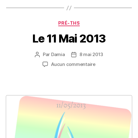
Catégories
PRÉ-THS
Le 11 Mai 2013
Par
Damia
8 mai 2013
Auteur
Date
de
de
sur
Aucun commentaire
l’article
l’article
Le
11
Mai
2013