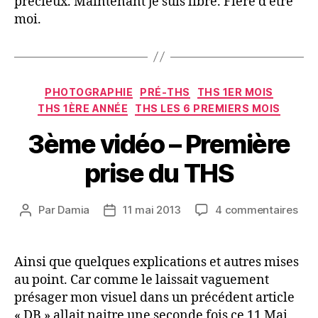
précieux. Maintenant je suis libre. Fière d’être
moi.
Catégories
PHOTOGRAPHIE
PRÉ-THS
THS 1ER MOIS
THS 1ÈRE ANNÉE
THS LES 6 PREMIERS MOIS
3ème vidéo – Première
prise du THS
sur
Par
Damia
11 mai 2013
4 commentaires
Auteur
Date
3è
de
de
vid
l’article
l’article
–
Ainsi que quelques explications et autres mises
Pre
au point. Car comme le laissait vaguement
pris
présager mon visuel dans un précédent article
du
« DB » allait naitre une seconde fois ce 11 Mai