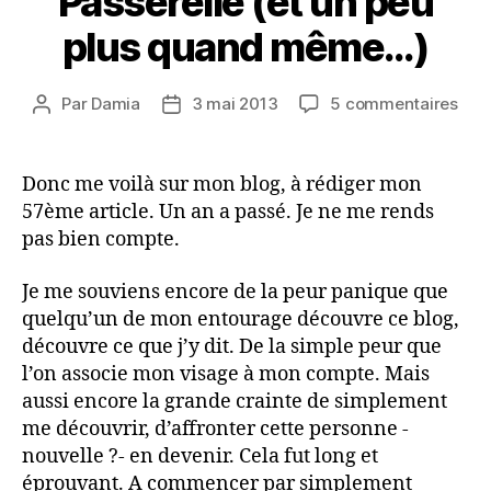
Passerelle (et un peu
plus quand même…)
sur
Par
Damia
3 mai 2013
5 commentaires
Auteur
Date
1
de
de
an
l’article
l’article
sur
Donc me voilà sur mon blog, à rédiger mon
Yag
57ème article. Un an a passé. Je ne me rends
–
pas bien compte.
1
an
Je me souviens encore de la peur panique que
sur
quelqu’un de mon entourage découvre ce blog,
la
Pass
découvre ce que j’y dit. De la simple peur que
(et
l’on associe mon visage à mon compte. Mais
un
aussi encore la grande crainte de simplement
peu
me découvrir, d’affronter cette personne -
plus
nouvelle ?- en devenir. Cela fut long et
qua
éprouvant. A commencer par simplement
mêm