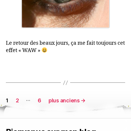
Le retour des beaux jours, ça me fait toujours cet
effet « WAW »
Pagination
…
1
2
6
plus anciens
→
des
publications