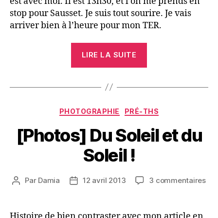
est avec moi. Il est 13h30, et l’on me prends en
stop pour Sausset. Je suis tout sourire. Je vais
arriver bien à l’heure pour mon TER.
« Quand
LIRE LA SUITE
la
passerelle
prends
des
Catégories
PHOTOGRAPHIE
PRÉ-THS
airs
de
[Photos] Du Soleil et du
montagnes
Soleil !
russes »
sur
Par
Damia
12 avril 2013
3 commentaires
Auteur
Date
[Ph
de
de
Du
l’article
l’article
Sole
Histoire de bien contraster avec mon article en