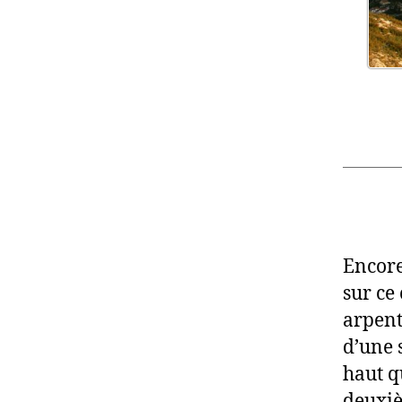
Encore
sur ce
arpent
d’une 
haut q
deuxiè