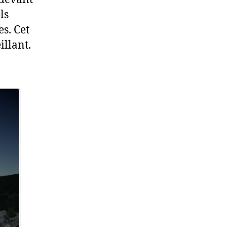
ls
s. Cet
illant.