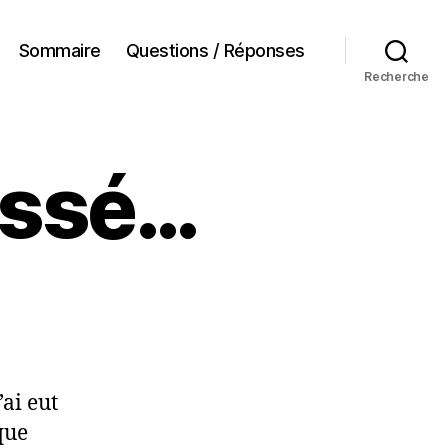
Sommaire
Questions / Réponses
Recherche
assé…
ur
ragments
du
Passé…
ai eut
que