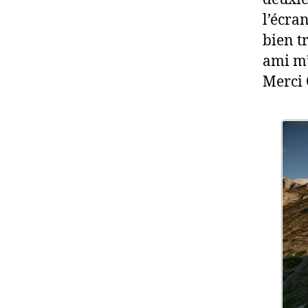
l’écra
bien t
ami m’
Merci 