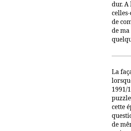
dur. A
celles
de com
de ma 
quelqu
La faça
lorsqu
1991/1
puzzle
cette 
questi
de mêm