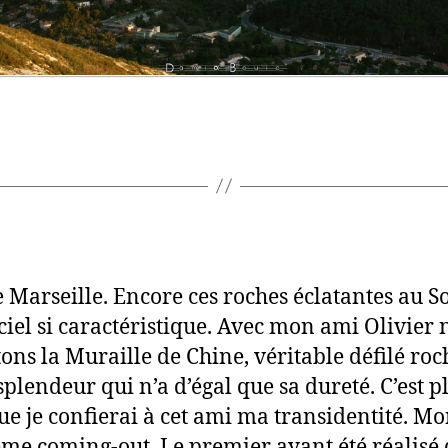
 Marseille. Encore ces roches éclatantes au So
 ciel si caractéristique. Avec mon ami Olivier
ons la Muraille de Chine, véritable défilé ro
splendeur qui n’a d’égal que sa dureté. C’est p
ue je confierai à cet ami ma transidentité. M
me coming-out. Le premier ayant été réalisé