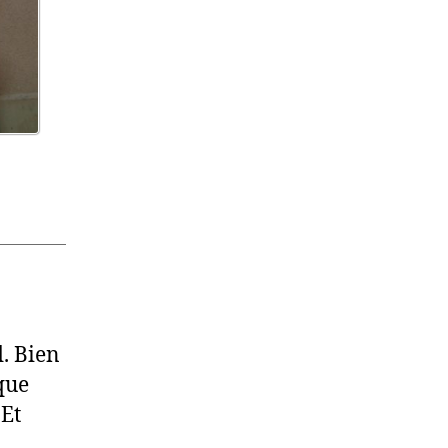
. Bien
que
 Et