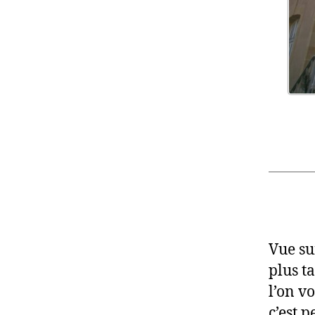
Vue su
plus t
l’on vo
c’est p