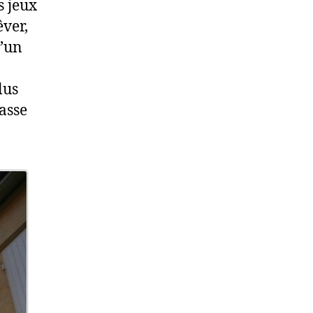
s jeux
ver,
d’un
lus
lasse