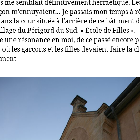
s me semblait définitivement hermétique. Le
çon m’ennuyaient… Je passais mon temps à rê
dans la cour située à l’arrière de ce bâtiment 
illage du Périgord du Sud. « École de Filles ».
une résonance en moi, de ce passé encore p
où les garçons et les filles devaient faire la c
ément.