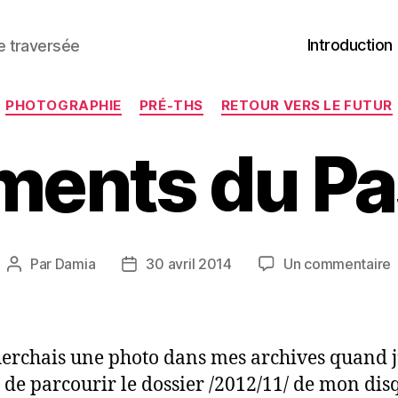
Introduction
ne traversée
Catégories
PHOTOGRAPHIE
PRÉ-THS
RETOUR VERS LE FUTUR
ments du P
s
Par
Damia
30 avril 2014
Un commentaire
Auteur
Date
F
de
de
l’article
l’article
herchais une photo dans mes archives quand j’
e de parcourir le dossier /2012/11/ de mon dis