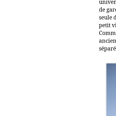
univer
de gar
seule 
petit v
Comme 
ancien 
sépar