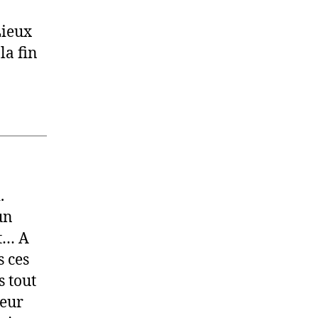
Lieux
la fin
.
un
t… A
s ces
s tout
leur