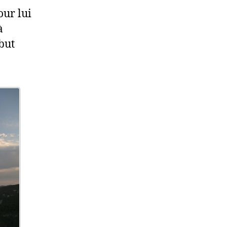
our lui
à
but