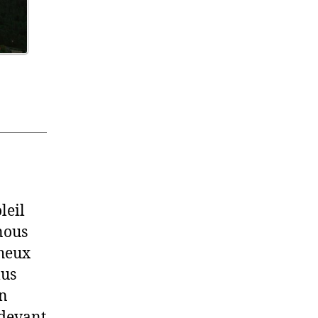
leil
 nous
cheux
lus
on
 devant