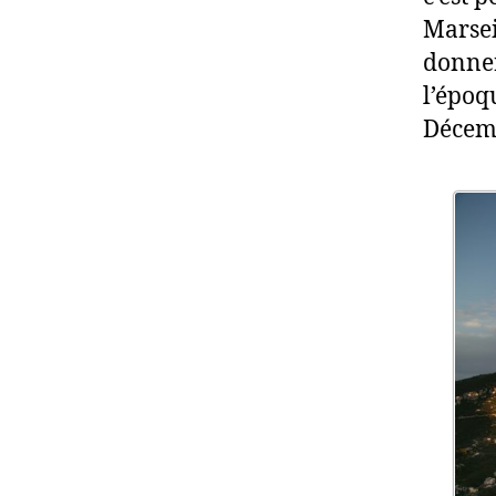
Marsei
donner
l’époq
Décemb