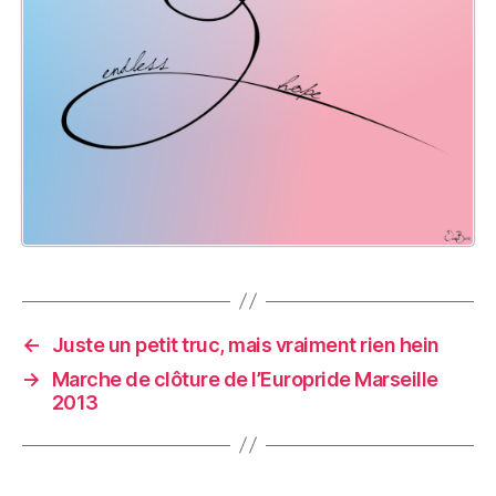
←
Juste un petit truc, mais vraiment rien hein
→
Marche de clôture de l’Europride Marseille
2013