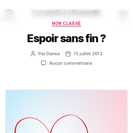
Le Long De La Passerelle
Recherche
Menu
Catégories
NON CLASSÉ
Espoir sans fin ?
Par
Damia
15 juillet 2013
Auteur
Date
de
de
sur
Aucun commentaire
l’article
l’article
Espoir
sans
fin
?