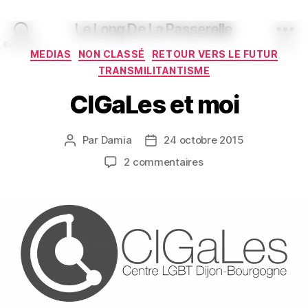
Le Long De La Passerelle
Recherche
Menu
Catégories
MEDIAS
NON CLASSÉ
RETOUR VERS LE FUTUR
TRANSMILITANTISME
CIGaLes et moi
Par
Damia
24 octobre 2015
Auteur
Date
de
de
sur
2 commentaires
l’article
l’article
CIGaLes
et
moi