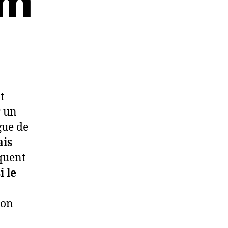
om
t
r un
gue de
is
équent
i le
son