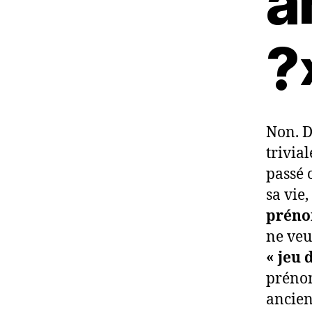
a
?
Non. D
trivia
passé 
sa vie
préno
ne veu
« jeu 
prénom
ancien