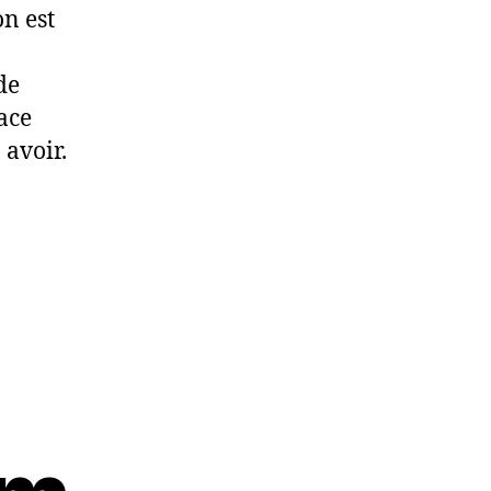
on est
de
lace
 avoir.