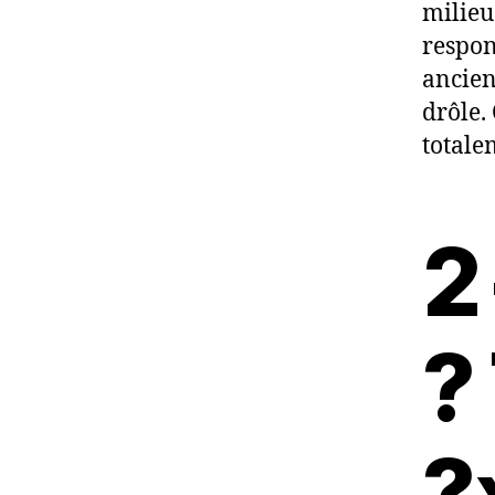
milieu
respons
ancien
drôle. 
totale
2
?
?