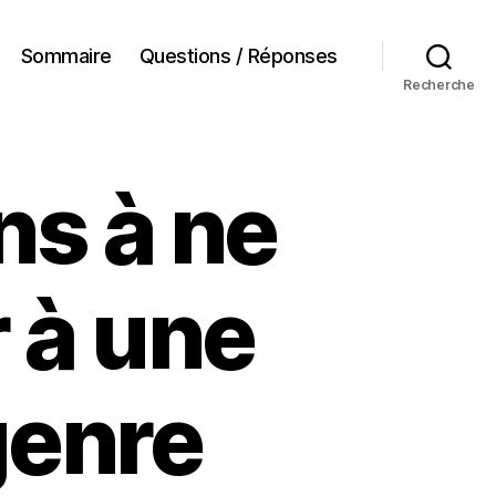
Sommaire
Questions / Réponses
Recherche
ns à ne
 à une
genre