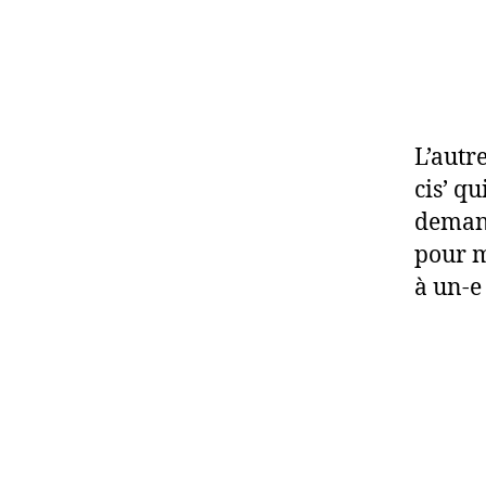
L’autr
cis’ q
demand
pour m
à un-e