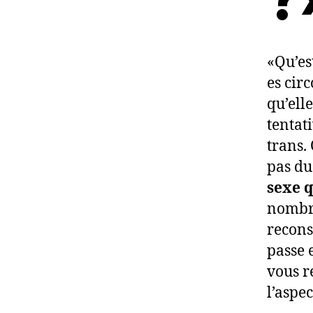
«Qu’es
es circ
qu’ell
tentat
trans.
pas du
sexe q
nombre
recons
passe 
vous r
l’aspec