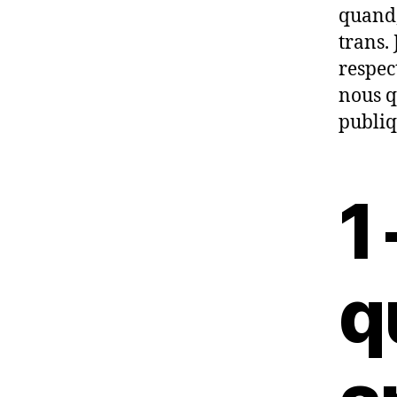
quand,
trans.
respec
nous q
publiq
1
q