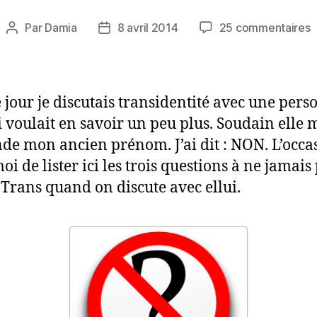
s
Par
Damia
8 avril 2014
25 commentaires
Auteur
Date
T
de
de
3
l’article
l’article
d
q
e jour je discutais transidentité avec une per
à
ui voulait en savoir un peu plus. Soudain elle 
n
e mon ancien prénom. J’ai dit : NON. L’occa
s
p
oi de lister ici les trois questions à ne jamais
p
 Trans quand on discute avec ellui.
à
u
p
t