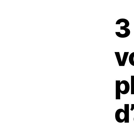
3
v
p
d