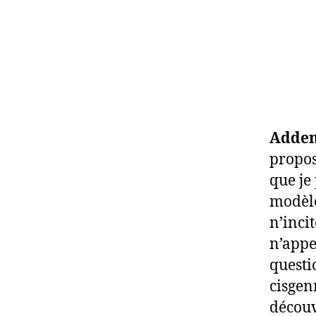
Adde
propos
que je
modèle
n’inci
n’appe
questi
cisgen
découv