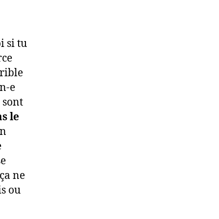
 si tu
rce
rible
un-e
 sont
as le
on
e
se
ça ne
is ou