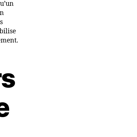
qu’un
on
s
bilise
ement.
rs
e