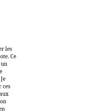
r les
ote. Ce
s un
e
 Je
r ces
 aux
 on
en