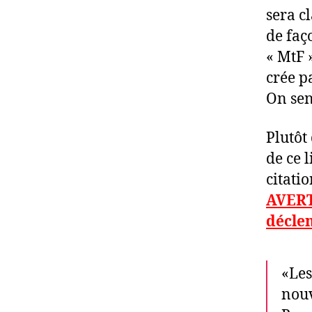
sera c
de faç
« MtF »
crée p
On sen
Plutôt
de ce 
citati
AVERT
décle
«Les
nouv