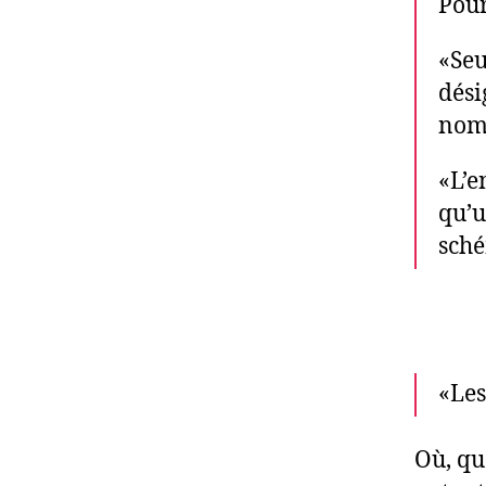
Pour
«Seu
dési
nomm
«L’e
qu’u
sché
«Les
Où, qu