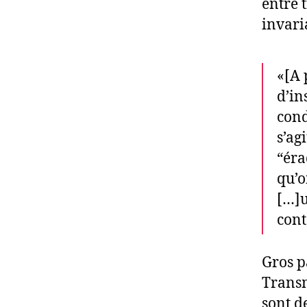
entre 
invari
«[A 
d’in
cond
s’ag
“éra
qu’o
[…]u
cont
Gros p
Transmi
sont d