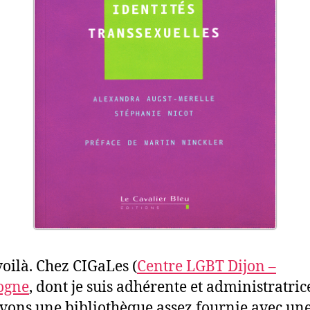
voilà. Chez CIGaLes (
Centre LGBT Dijon –
ogne
, dont je suis adhérente et administratrice
vons une bibliothèque assez fournie avec un