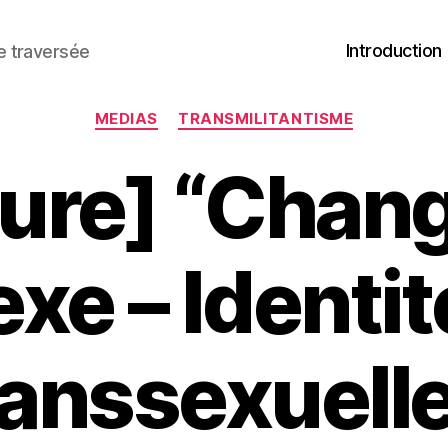
Introduction
ne traversée
Catégories
MEDIAS
TRANSMILITANTISME
ure] “Chan
xe – Identi
anssexuell