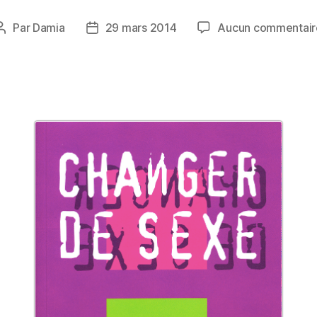
Par
Damia
29 mars 2014
Aucun commentair
Auteur
Date
de
de
l’article
l’article