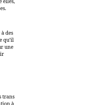
 elles,
es.
r à des
e qu’il
sur une
ir
s trans
tion à