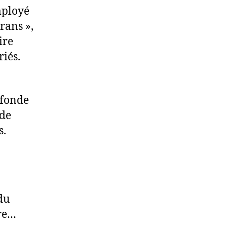
mployé
rans »,
ire
iés.
ofonde
 de
s.
du
ire…