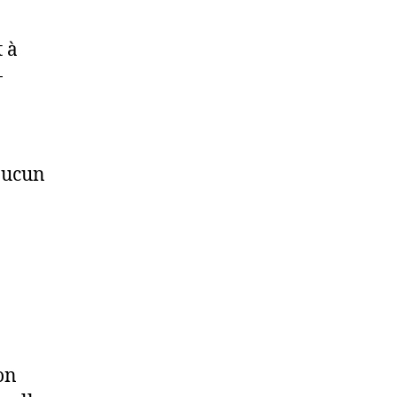
t à
-
aucun
on