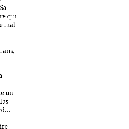
 Sa
vre qui
de mal
rans,
a
te un
élas
ard…
ire