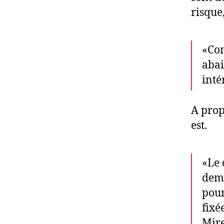
risque,
«Con
abai
inté
A prop
est.
«Le 
dema
pour
fixé
Mire