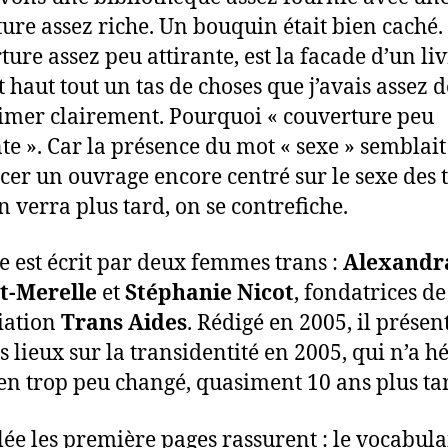
ature assez riche. Un bouquin était bien caché.
ture assez peu attirante, est la facade d’un li
ut haut tout un tas de choses que j’avais assez 
imer clairement. Pourquoi « couverture peu
nte ». Car la présence du mot « sexe » semblait
er un ouvrage encore centré sur le sexe des t
n verra plus tard, on se contrefiche.
re est écrit par deux femmes trans :
Alexandr
t-Merelle
et
Stéphanie Nicot
, fondatrices de
ciation
Trans Aides
. Rédigé en 2005, il présen
s lieux sur la transidentité en 2005, qui n’a h
en trop peu changé, quasiment 10 ans plus t
ée les première pages rassurent : le vocabula