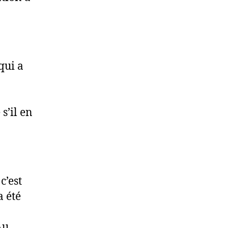
qui a
s’il en
c’est
 été
Au