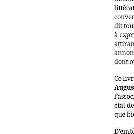
littér
couver
dit to
à expr
attira
annonc
dont o
Ce liv
Augus
l’asso
état de
que bi
D’embl