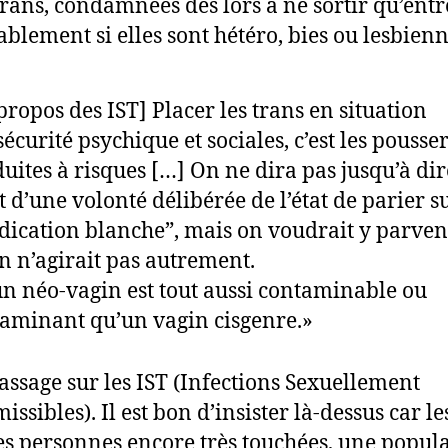
trans, condamnées dès lors à ne sortir qu’entre
ablement si elles sont hétéro, bies ou lesbienn
propos des IST] Placer les trans en situation
sécurité psychique et sociales, c’est les pousse
uites à risques […] On ne dira pas jusqu’à dir
it d’une volonté délibérée de l’état de parier 
dication blanche”, mais on voudrait y parven
n n’agirait pas autrement.
n néo-vagin est tout aussi contaminable ou
aminant qu’un vagin cisgenre.»
assage sur les IST (Infections Sexuellement
ssibles). Il est bon d’insister là-dessus car le
es personnes encore très touchées, une popula