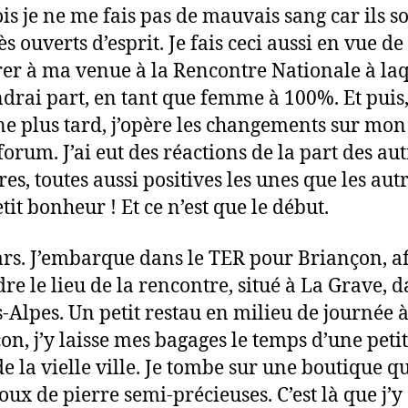
ois je ne me fais pas de mauvais sang car ils s
ès ouverts d’esprit. Je fais ceci aussi en vue de 
er à ma venue à la Rencontre Nationale à laq
ndrai part, en tant que femme à 100%. Et puis
e plus tard, j’opère les changements sur mon 
 forum. J’ai eut des réactions de la part des au
s, toutes aussi positives les unes que les aut
tit bonheur ! Et ce n’est que le début.
rs. J’embarque dans le TER pour Briançon, af
dre le lieu de la rencontre, situé à La Grave, d
-Alpes. Un petit restau en milieu de journée 
on, j’y laisse mes bagages le temps d’une peti
 de la vielle ville. Je tombe sur une boutique q
joux de pierre semi-précieuses. C’est là que j’y