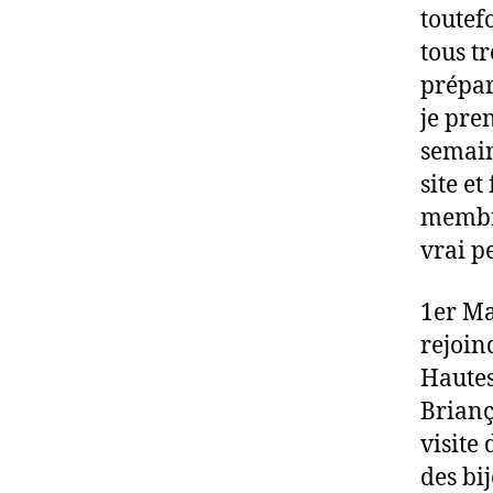
toutef
tous tr
prépar
je pre
semain
site et
membre
vrai pe
1er Ma
rejoin
Hautes
Brianç
visite
des bi