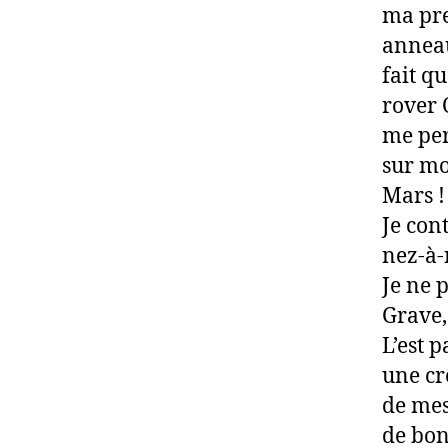
ma pr
annea
fait q
rover 
me per
sur mo
Mars !
Je con
nez-à-
Je ne 
Grave, 
L’est 
une cr
de mes
de bon