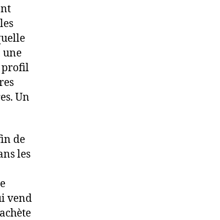
ont
les
uelle
, une
profil
tres
res. Un
in de
ans les
à
te
ui vend
 achète