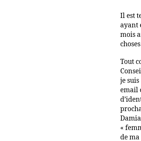
Il est
ayant 
mois a
choses
Tout c
Consei
je sui
email 
d’iden
procha
Damia,
« femm
de ma t