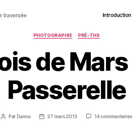
Introduction
ne traversée
Catégories
PHOTOGRAPHIE
PRÉ-THS
is de Mars 
Passerelle
Par
Damia
27 mars 2013
14 commentaires
Auteur
Date
de
de
l’article
l’article