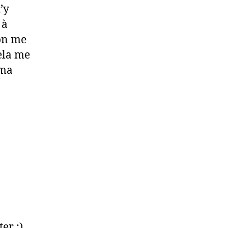
’y
 à
ion me
ela me
 ma
r ;).