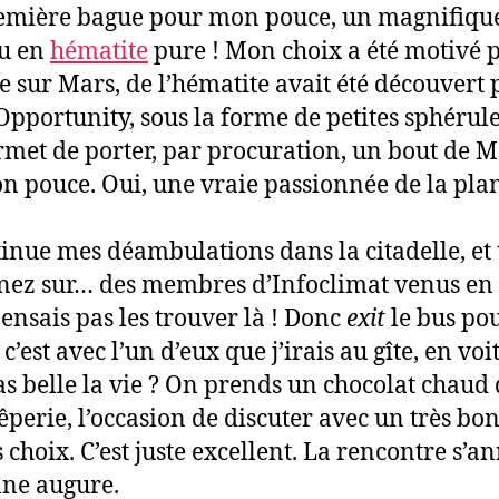
emière bague pour mon pouce, un magnifiqu
u en
hématite
pure ! Mon choix a été motivé p
ue sur Mars, de l’hématite avait été découvert 
Opportunity, sous la forme de petites sphérule
met de porter, par procuration, un bout de M
n pouce. Oui, une vraie passionnée de la pla
tinue mes déambulations dans la citadelle, e
nez sur… des membres d’Infoclimat venus en v
pensais pas les trouver là ! Donc
exit
le bus po
c’est avec l’un d’eux que j’irais au gîte, en voi
pas belle la vie ? On prends un chocolat chaud
êperie, l’occasion de discuter avec un très bo
 choix. C’est juste excellent. La rencontre s’a
ne augure.