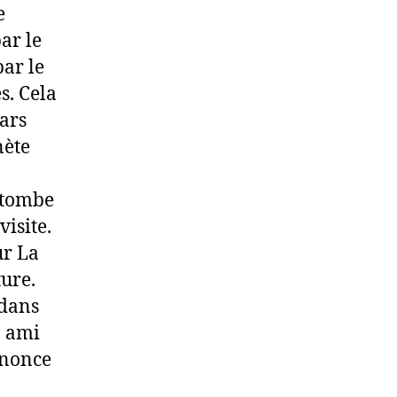
e
ar le
par le
s. Cela
ars
nète
t tombe
isite.
ur La
ture.
 dans
n ami
nnonce