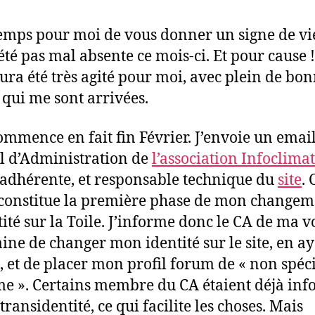
 temps pour moi de vous donner un signe de vi
été pas mal absente ce mois-ci. Et pour cause !
ura été très agité pour moi, avec plein de bo
 qui me sont arrivées.
ommence en fait fin Février. J’envoie un emai
l d’Administration de
l’association Infoclimat
s adhérente, et responsable technique du
site
. 
constitue la première phase de mon changem
tité sur la Toile. J’informe donc le CA de ma v
ine de changer mon identité sur le site, en a
 et de placer mon profil forum de « non spéci
e ». Certains membre du CA étaient déjà in
ransidentité, ce qui facilite les choses. Mais