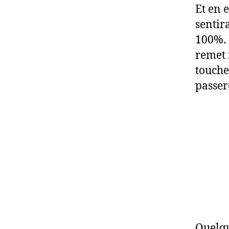
Et en e
sentir
100%. E
remet 
touche
passere
Quelqu