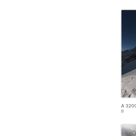
A 3200
!!