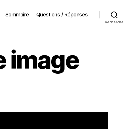
Sommaire
Questions / Réponses
Recherche
e image
sur
Adieu
Aerilon
–
Une
image