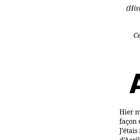
(His
Ce
Hier m
façon 
J’étai