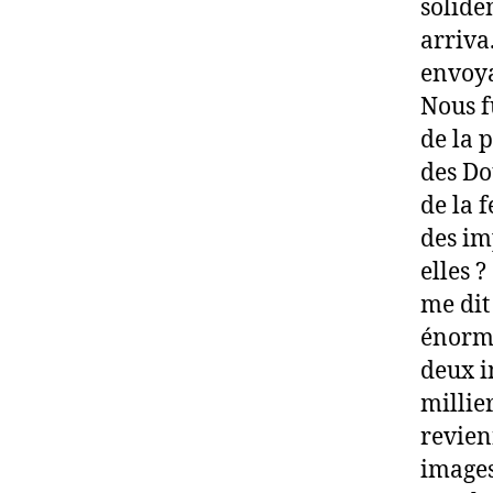
solide
arriva
envoya
Nous f
de la p
des Do
de la 
des im
elles 
me dit
énorme
deux i
millie
revien
images