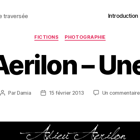
Introduction
ne traversée
Catégories
FICTIONS
PHOTOGRAPHIE
Aerilon – Un
Par
Damia
15 février 2013
Un commentaire
Auteur
Date
de
de
l’article
l’article