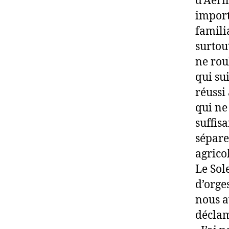
d’Aeri
import
famili
surtou
ne rou
qui sui
réussi
qui ne
suffis
sépare
agrico
Le Sol
d’orge
nous a
déclam