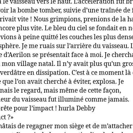
 le vaisseau vers le haut. L’accélération fut br
voir la bombe tomber, suivie d’une traînée de
rrivait vite ! Nous grimpions, prenions de la h
ncore plus vite. Le bleu du ciel se fondait en n
vions à peine quitté les couches les plus dens
sphère. Je me ruais sur l’arrière du vaisseau. 
e d’Aerilon se présentait face à moi. Je cherch
 mon village natal. Il n’y avait plus qu’un gro
verdâtre en dissipation. C’est à ce moment là 
que l’on avait cherché à éviter, explosa. Je
nais le regard, mais même de cette façon,
rieur du vaisseau fut illuminé comme jamais.
prête pour l’impact ! hurla Debby
ct ?»
hâtais de regagner mon siège et de m’attacher