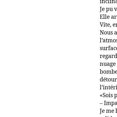
inclina
Je pu 
Elle a
Vite, e
Nous a
l’atmo
surfac
regard
nuage 
bombe 
détour
l’inté
«Sois 
– Impa
Je me 