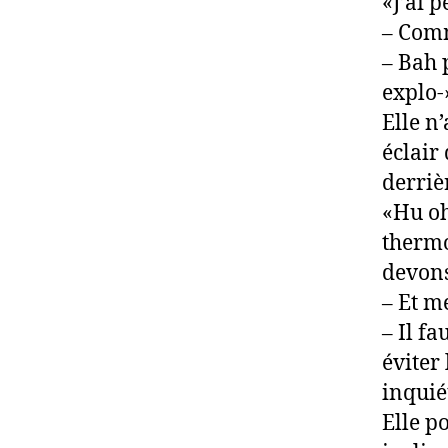
«J’ai 
– Com
– Bah 
explo-
Elle n
éclair 
derriè
«Hu o
thermo
devons 
– Et m
– Il fa
éviter 
inquié
Elle p