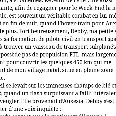
lon, à Promethea. Revenir de cette ville aussi
ante, afin de regagner pour le Week-End la 
ale, est souvent un véritable combat en lui-m
t en fin de nuit, quand l’hover-train pour Aux
le plus. Fort heureusement, Debby, ma petite 
s sa formation de pilote civil en transport spa
 à trouver un vaisseau de transport subplanét
 possède pas de propulsion FTL, mais largem
ant pour couvrir les quelques 450 km qui me
nt de mon village natal, situé en pleine zone
le.
eil se levait sur les immenses champs de blé e
s, quand un flash surpuissant a failli littéral
veugler. Elle provenait d’Auxesia. Debby s’est
er d’une voix inquiète :