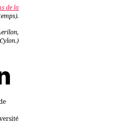
s de la
temps).
erilon,
Cylon.)
n
 de
versité