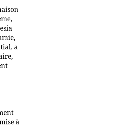
maison
ême,
esia
amie,
tial, a
aire,
ent
t
ement
 mise à