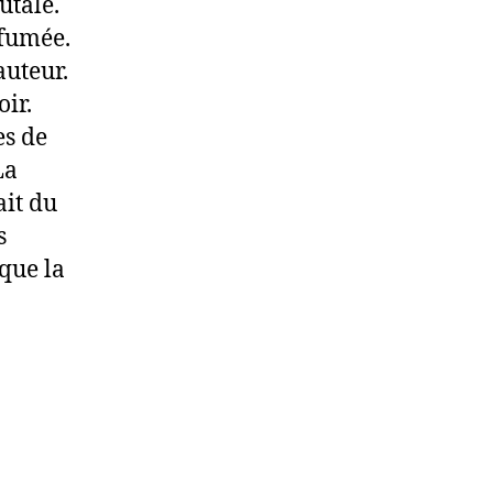
utale.
 fumée.
auteur.
oir.
es de
La
ait du
s
que la