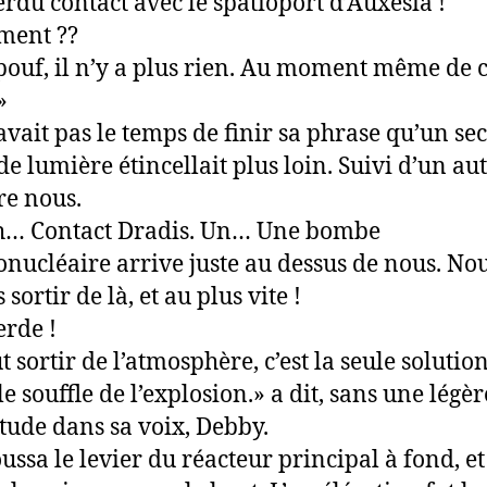
perdu contact avec le spatioport d’Auxesia !
ment ??
pouf, il n’y a plus rien. Au moment même de c
»
’avait pas le temps de finir sa phrase qu’un s
de lumière étincellait plus loin. Suivi d’un aut
re nous.
h… Contact Dradis. Un… Une bombe
nucléaire arrive juste au dessus de nous. No
sortir de là, et au plus vite !
erde !
ut sortir de l’atmosphère, c’est la seule solutio
le souffle de l’explosion.» a dit, sans une légèr
tude dans sa voix, Debby.
oussa le levier du réacteur principal à fond, et