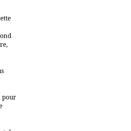
ette
econd
re,
us
n pour
e