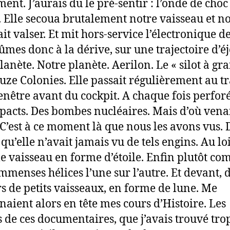
ment. J’aurais du le pré-sentir : l’onde de choc
. Elle secoua brutalement notre vaisseau et n
it valser. Et mit hors-service l’électronique d
ûmes donc à la dérive, sur une trajectoire d’é
lanète. Notre planète. Aerilon. Le « silot à gra
uze Colonies. Elle passait régulièrement au t
fenêtre avant du cockpit. A chaque fois perfor
pacts. Des bombes nucléaires. Mais d’où vena
? C’est à ce moment là que nous les avons vus.
 qu’elle n’avait jamais vu de tels engins. Au lo
 vaisseau en forme d’étoile. Enfin plutôt c
mmenses hélices l’une sur l’autre. Et devant, 
rs de petits vaisseaux, en forme de lune. Me
naient alors en tête mes cours d’Histoire. Les
 de ces documentaires, que j’avais trouvé tro