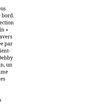
ous
e bord.
jection
in »
ravers
ée par
ient-
 Debby
in, un
omme
des
p