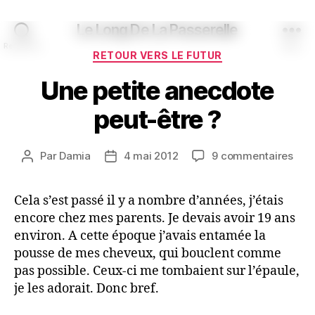
Le Long De La Passerelle
Recherche
Menu
Catégories
RETOUR VERS LE FUTUR
Une petite anecdote
peut-être ?
sur
Par
Damia
4 mai 2012
9 commentaires
Auteur
Date
Une
de
de
peti
l’article
l’article
Cela s’est passé il y a nombre d’années, j’étais
ane
encore chez mes parents. Je devais avoir 19 ans
peut
être
environ. A cette époque j’avais entamée la
?
pousse de mes cheveux, qui bouclent comme
pas possible. Ceux-ci me tombaient sur l’épaule,
je les adorait. Donc bref.