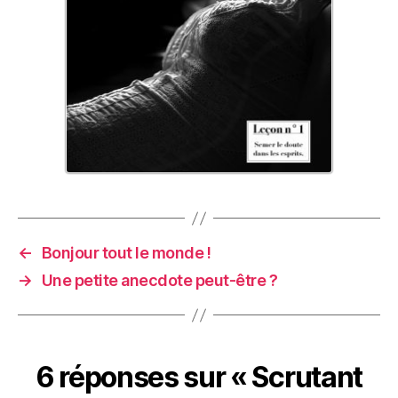
←
Bonjour tout le monde !
→
Une petite anecdote peut-être ?
6 réponses sur « Scrutant