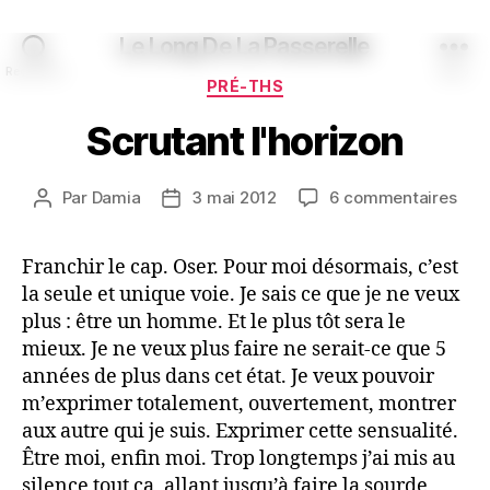
Le Long De La Passerelle
Recherche
Menu
Catégories
PRÉ-THS
Scrutant l'horizon
sur
Par
Damia
3 mai 2012
6 commentaires
Auteur
Date
Scru
de
de
l'ho
l’article
l’article
Franchir le cap. Oser. Pour moi désormais, c’est
la seule et unique voie. Je sais ce que je ne veux
plus : être un homme. Et le plus tôt sera le
mieux. Je ne veux plus faire ne serait-ce que 5
années de plus dans cet état. Je veux pouvoir
m’exprimer totalement, ouvertement, montrer
aux autre qui je suis. Exprimer cette sensualité.
Être moi, enfin moi. Trop longtemps j’ai mis au
silence tout ça, allant jusqu’à faire la sourde