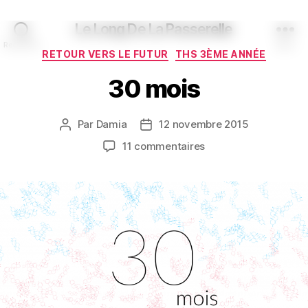
Le Long De La Passerelle
Recherche
Menu
Catégories
RETOUR VERS LE FUTUR
THS 3ÈME ANNÉE
30 mois
Par
Damia
12 novembre 2015
Auteur
Date
de
de
sur
11 commentaires
l’article
l’article
30
mois