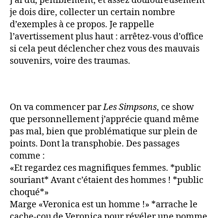
J’ai du, péniblement, et assez douloureusement
je dois dire, collecter un certain nombre
d’exemples à ce propos. Je rappelle
l’avertissement plus haut : arrêtez-vous d’office
si cela peut déclencher chez vous des mauvais
souvenirs, voire des traumas.
On va commencer par
Les Simpsons
, ce show
que personnellement j’apprécie quand même
pas mal, bien que problématique sur plein de
points. Dont la transphobie. Des passages
comme :
«Et regardez ces magnifiques femmes. *public
souriant* Avant c’étaient des hommes ! *public
choqué*»
Marge «Veronica est un homme !» *arrache le
cache-cou de Veronica pour révéler une pomme