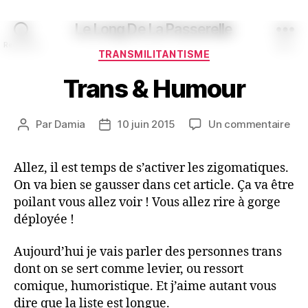
Le Long De La Passerelle
Recherche
Menu
Catégories
TRANSMILITANTISME
Trans & Humour
sur
Par
Damia
10 juin 2015
Un commentaire
Auteur
Date
Tra
de
de
&
l’article
l’article
Allez, il est temps de s’activer les zigomatiques.
Hu
On va bien se gausser dans cet article. Ça va être
poilant vous allez voir ! Vous allez rire à gorge
déployée !
Aujourd’hui je vais parler des personnes trans
dont on se sert comme levier, ou ressort
comique, humoristique. Et j’aime autant vous
dire que la liste est longue.