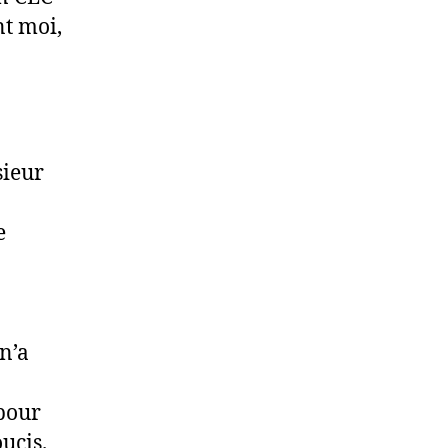
nt moi,
.
sieur
e
n’a
 pour
oucis.