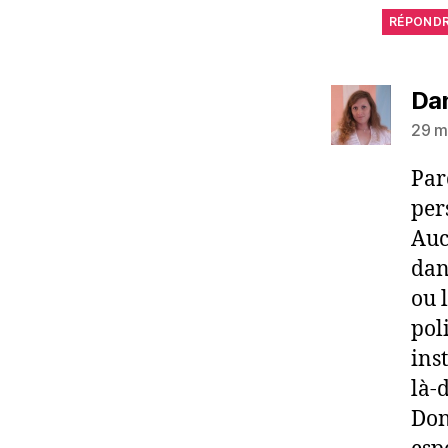
RÉPOND
Da
29 m
Par
per
Auc
dan
ou l
pol
ins
là-
Don