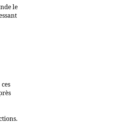
onde le
ressant
 ces
près
ctions.