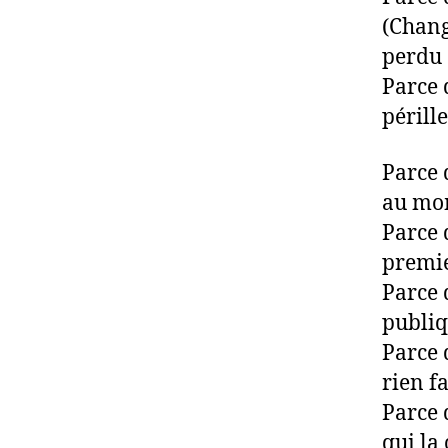
(Chang
perdu 
Parce 
périll
Parce 
au mom
Parce 
premie
Parce 
publi
Parce 
rien f
Parce 
qui la 