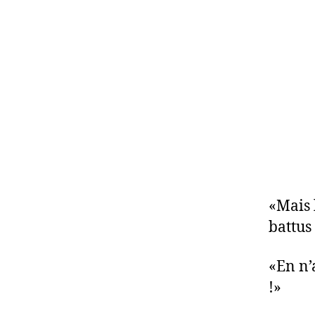
«Mais l
battus
«En n’
!»