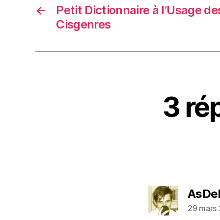
←
Petit Dictionnaire à l’Usage d
Cisgenres
3 ré
AsDe
29 mars 