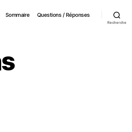
Sommaire
Questions / Réponses
Recherche
as
ur
Je
ne
vote
pas