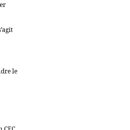
ler
’agit
ndre le
on CEC