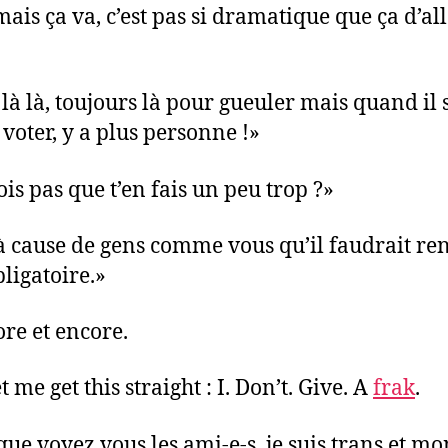
ais ça va, c’est pas si dramatique que ça d’al
 là là, toujours là pour gueuler mais quand il s
 voter, y a plus personne !»
ois pas que t’en fais un peu trop ?»
 à cause de gens comme vous qu’il faudrait re
bligatoire.»
ore et encore.
t me get this straight : I. Don’t. Give. A
frak
.
que voyez vous les ami-e-s, je suis trans et m