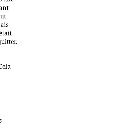
ant
out
Mais
était
uitter.
Cela
s