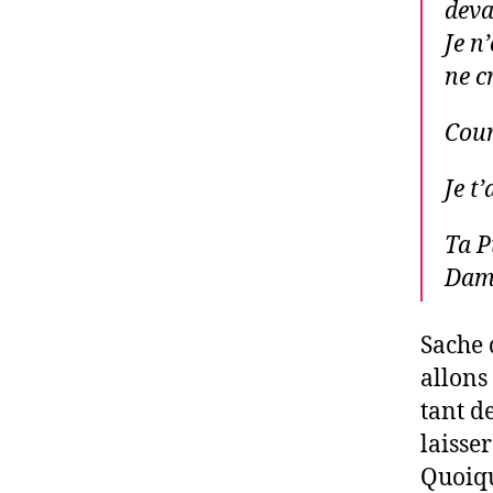
deva
Je n
ne c
Cou
Je t’
Ta P
Dam
Sache 
allons
tant d
laisser
Quoiqu