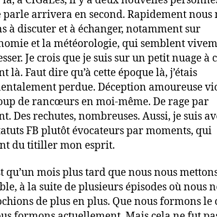
r là, à CIGaLes, il y a deux nouvelles personnes
e parle arrivera en second. Rapidement nous
s à discuter et à échanger, notamment sur
onomie et la météorologie, qui semblent vive
esser. Je crois que je suis sur un petit nuage à 
 là. Faut dire qu’à cette époque là, j’étais
entalement perdue. Déception amoureuse vio
oup de rancœurs en moi-même. De rage par
. Des rechutes, nombreuses. Aussi, je suis a
statuts FB plutôt évocateurs par moments, qui
nt du titiller mon esprit.
st qu’un mois plus tard que nous nous metton
le, à la suite de plusieurs épisodes où nous 
chions de plus en plus. Que nous formons le 
us formons actuellement. Mais cela ne fut pa