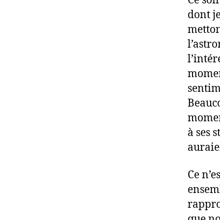
Ce soi
dont j
metton
l’astr
l’intér
moment
sentim
Beauc
moment
à ses 
auraie
Ce n’e
ensemb
rappro
que no