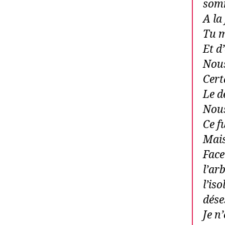
somm
A la
Tu m
Et d
Nous
Cert
Le d
Nous
Ce f
Mais
Face
l’ar
l’is
dése
Je n