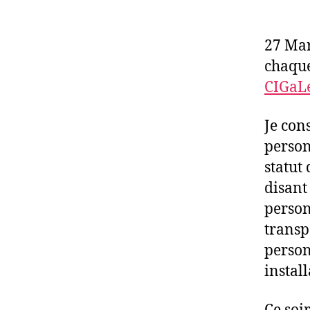
27 Mar
chaque
CIGaL
Je con
person
statut 
disant
person
transp
person
install