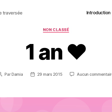
Introduction
ne traversée
Catégories
NON CLASSÉ
1 an ♥︎
Par
Damia
29 mars 2015
Aucun commentair
Auteur
Date
de
de
l’article
l’article