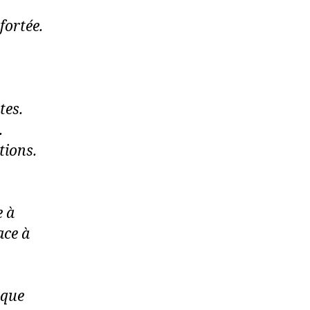
fortée.
tes.
.
tions.
e à
ace à
 que