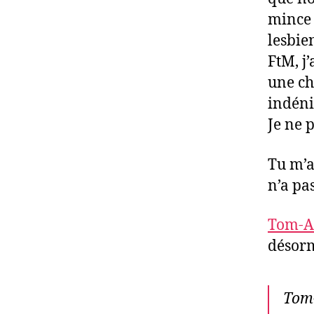
mince 
lesbie
FtM, j
une cho
indénia
Je ne p
Tu m’a
n’a pas
Tom-A
désorm
Tom-