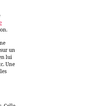
e
e
ion.
une
 sur un
en lui
tc. Une
les