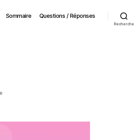
Sommaire
Questions / Réponses
Recherche
sur
e
1
an
♥︎