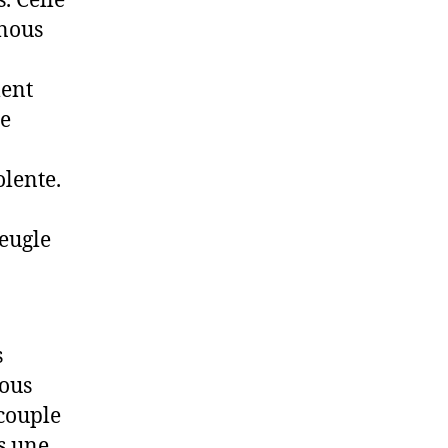
. Celle
 nous
ment
ce
lente.
veugle
s
nous
couple
s une