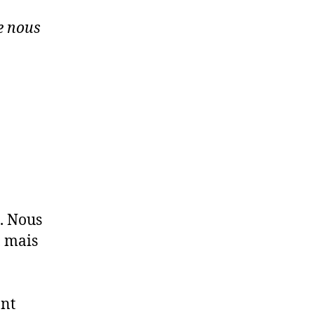
e nous
e. Nous
, mais
ant