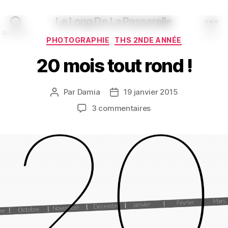
Le Long De La Passerelle
Recherche
Menu
Catégories
PHOTOGRAPHIE
THS 2NDE ANNÉE
20 mois tout rond !
Par
Damia
19 janvier 2015
Auteur
Date
de
de
sur
3 commentaires
l’article
l’article
20
mois
tout
rond
!