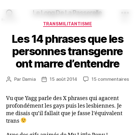
Le Long De La Passerelle
Recherche
Menu
Catégories
TRANSMILITANTISME
Les 14 phrases que les
personnes transgenre
ont marre d’entendre
su
Par
Damia
15 août 2014
15 commentaires
Auteur
Date
Le
de
de
14
l’article
l’article
Vu que Yagg parle des X phrases qui agacent
ph
profondément les gays puis les lesbiennes. Je
qu
les
me disais qu’il fallait que je fasse l’équivalent
pe
trans
tr
on