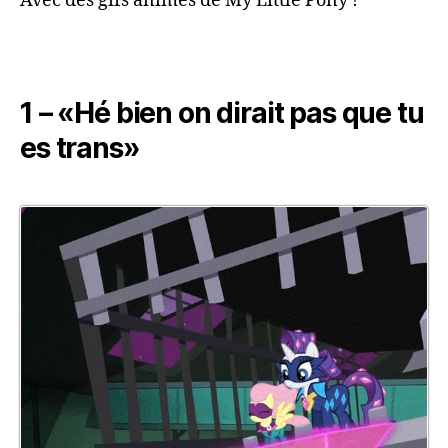
Avec des gifs animés de My Little Pony !
ma
d’
1 – «Hé bien on dirait pas que tu
es trans»