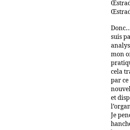
Œstra
Œstra
Donc… 
suis p
analys
mon or
pratiq
cela t
par ce
nouvel
et dis
l’organ
Je pen
hanche