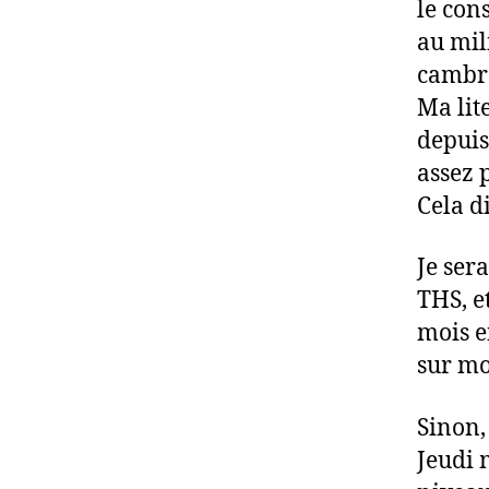
le con
au mil
cambre
Ma lit
depuis
assez 
Cela d
Je ser
THS, e
mois e
sur mo
Sinon,
Jeudi 