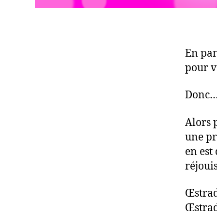
En pan
pour v
Donc
Alors p
une pr
en est
réjoui
Œstra
Œstra