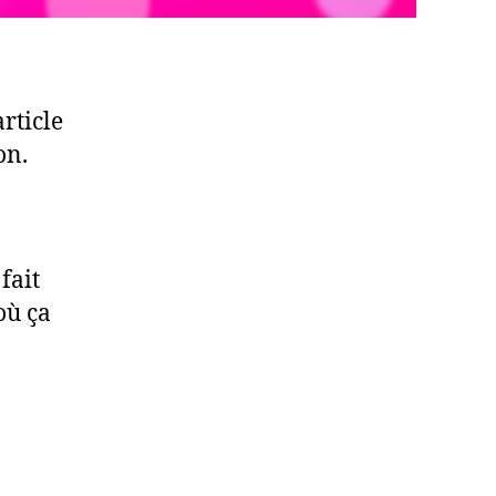
rticle
on.
fait
où ça