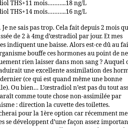
diol THS+11 mois………..18 ng/L
diol THS+14 mois………..16 ng/L
Je ne sais pas trop. Cela fait depuis 2 mois qu
assée de 2 à 4mg d’œstradiol par jour. Et mes
es indiquent une baisse. Alors est-ce dû au fa
ganisme bouffe ces hormones au point de ne
uement rien laisser dans mon sang ? Auquel 
raduirait une excellente assimilation des hor
 dernier (ce qui est quand même une bonne
le). Ou bien… L’œstradiol n’est pas du tout as
paraît comme toute chose non-assimilée par
isme : direction la cuvette des toilettes.
cherai pour la 1ère option car récemment me
s se développent d’une façon assez important