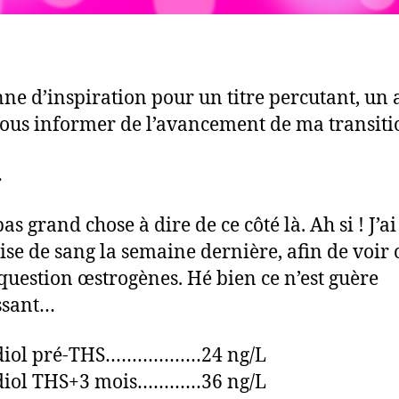
ne d’inspiration pour un titre percutant, un a
ous informer de l’avancement de ma transiti
…
as grand chose à dire de ce côté là. Ah si ! J’ai 
ise de sang la semaine dernière, afin de voir 
 question œstrogènes. Hé bien ce n’est guère
ssant…
diol pré-THS………………24 ng/L
diol THS+3 mois…………36 ng/L