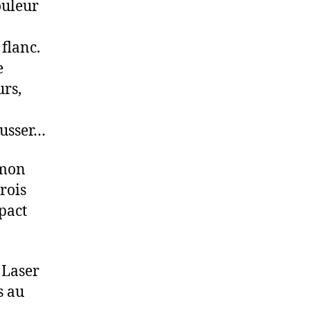
ouleur
flanc.
e
urs,
ousser…
 mon
rois
mpact
 Laser
s au