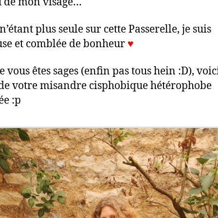
u de mon visage…
n’étant plus seule sur cette Passerelle, je suis
se et comblée de bonheur
♥︎
vous êtes sages (enfin pas tous hein :D), voic
de votre misandre cisphobique hétérophobe
ée :p