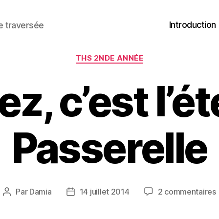
Introduction
ne traversée
Catégories
THS 2NDE ANNÉE
z, c’est l’ét
Passerelle
Par
Damia
14 juillet 2014
2 commentaires
Auteur
Date
de
de
c
l’article
l’article