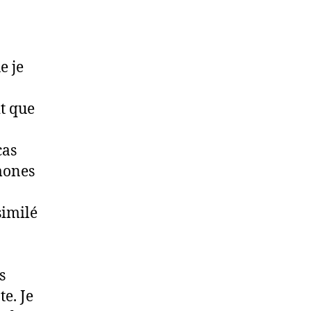
e je
it que
cas
mones
similé
s
e. Je