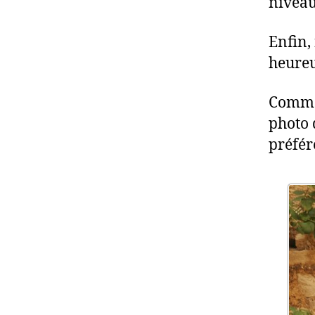
nivea
Enfin, 
heureu
Comme 
photo 
préfér