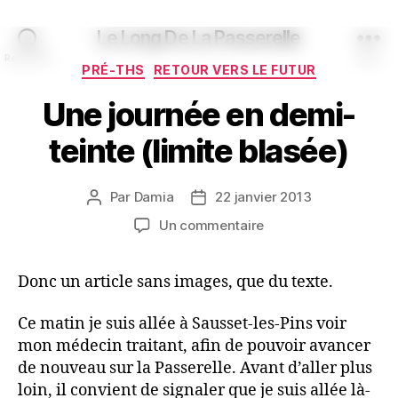
Le Long De La Passerelle
Recherche
Menu
Catégories
PRÉ-THS
RETOUR VERS LE FUTUR
Une journée en demi-
teinte (limite blasée)
Par
Damia
22 janvier 2013
Auteur
Date
de
de
sur
Un commentaire
l’article
l’article
Une
journée
Donc un article sans images, que du texte.
en
demi-
teinte
Ce matin je suis allée à Sausset-les-Pins voir
(limite
mon médecin traitant, afin de pouvoir avancer
blasée)
de nouveau sur la Passerelle. Avant d’aller plus
loin, il convient de signaler que je suis allée là-