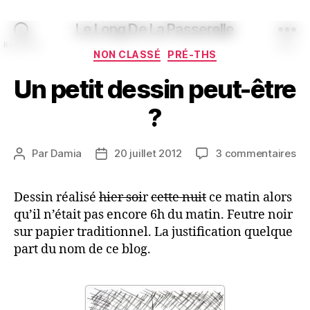
Le Long De La Passerelle
Recherche
Menu
Catégories
NON CLASSÉ
PRÉ-THS
Un petit dessin peut-être
?
su
Par
Damia
20 juillet 2012
3 commentaires
Auteur
Date
Un
de
de
pet
l’article
l’article
Dessin réalisé
hier soi
r
cette nuit
ce matin alors
de
qu’il n’était pas encore 6h du matin. Feutre noir
pe
êt
sur papier traditionnel. La justification quelque
?
part du nom de ce blog.