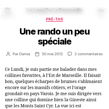
Le Long De La Passerelle
Recherche
Menu
Catégories
PRÉ-THS
Une rando un peu
spéciale
sur
Par
Damia
30 mai 2012
2 commentaires
Auteur
Date
Un
de
de
ran
l’article
l’article
Ce Lundi, je suis partie me balader dans mes
un
collines favorites, à l’Est de Marseille. Il faisait
peu
spé
bon, quelques écharpes de brumes s’abîmaient
encore sur les massifs côtiers, et l’orage
grondait en pays Varois. Je me suis dirigée vers
une colline qui domine bien la Gineste ainsi
que les Monts Saint Cyr. La vue ici est