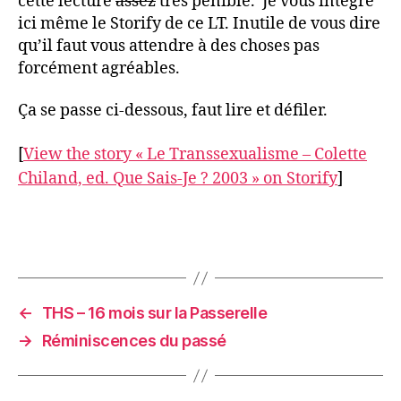
cette lecture
assez
très pénible. Je vous intègre
par
ici même le Storify de ce LT. Inutile de vous dire
Colette
qu’il faut vous attendre à des choses pas
Chiland,
forcément agréables.
ed.
Que
Ça se passe ci-dessous, faut lire et défiler.
Sais-
Je
[
View the story « Le Transsexualisme – Colette
?
,
Chiland, ed. Que Sais-Je ? 2003 » on Storify
]
2003
←
THS – 16 mois sur la Passerelle
→
Réminiscences du passé