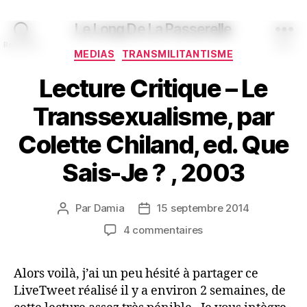
Le Long De La Passerelle
Recherche
Menu
Catégories
MEDIAS
TRANSMILITANTISME
Lecture Critique – Le
Transsexualisme, par
Colette Chiland, ed. Que
Sais-Je ? , 2003
Par
Damia
15 septembre 2014
Auteur
Date
de
de
sur
4 commentaires
l’article
l’article
Lecture
Critique
Alors voilà, j’ai un peu hésité à partager ce
–
LiveTweet réalisé il y a environ 2 semaines, de
Le
Transsexualisme,