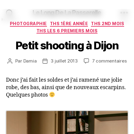
Le Long De La Passerelle
Recherche
Menu
Catégories
PHOTOGRAPHIE
THS 1ÈRE ANNÉE
THS 2ND MOIS
THS LES 6 PREMIERS MOIS
Petit shooting à Dijon
sur
Par
Damia
3 juillet 2013
7 commentaires
Auteur
Date
Pet
de
de
sho
l’article
l’article
Donc j’ai fait les soldes et j’ai ramené une jolie
à
robe, des bas, ainsi que de nouveaux escarpins.
Dij
Quelques photos