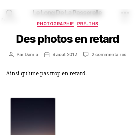
Le Long De La Passerelle
Recherche
Menu
Catégories
PHOTOGRAPHIE
PRÉ-THS
Des photos en retard
sur
Par
Damia
9 août 2012
2 commentaires
Auteur
Date
Des
de
de
pho
l’article
l’article
Ainsi qu’une pas trop en retard.
en
reta