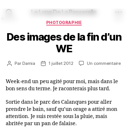
Le Long De La Passerelle
Recherche
Menu
Catégories
PHOTOGRAPHIE
Des images de la fin d’un
WE
sur
Par
Damia
1 juillet 2012
Un commentaire
Auteur
Date
De
de
de
im
l’article
l’article
Week-end un peu agité pour moi, mais dans le
de
bon sens du terme. Je raconterais plus tard.
la
fin
d’u
Sortie dans le parc des Calanques pour aller
WE
prendre le bain, sauf qu’un orage a attiré mon
attention. Je suis restée sous la pluie, mais
abritée par un pan de falaise.