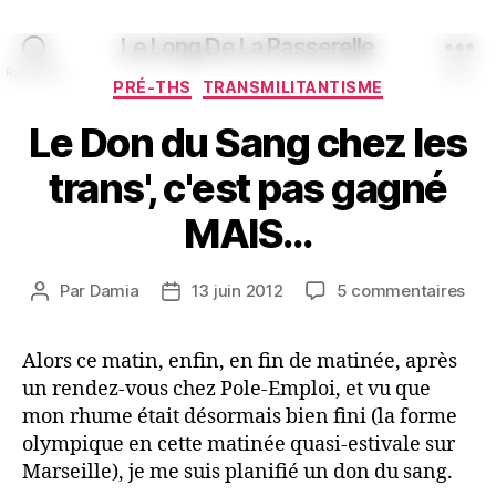
Le Long De La Passerelle
Recherche
Menu
Catégories
PRÉ-THS
TRANSMILITANTISME
Le Don du Sang chez les
trans', c'est pas gagné
MAIS…
sur
Par
Damia
13 juin 2012
5 commentaires
Auteur
Date
Le
de
de
Don
l’article
l’article
Alors ce matin, enfin, en fin de matinée, après
du
un rendez-vous chez Pole-Emploi, et vu que
San
che
mon rhume était désormais bien fini (la forme
les
olympique en cette matinée quasi-estivale sur
tran
Marseille), je me suis planifié un don du sang.
c'es