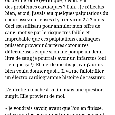
ou de l’héroïne (véridique) ? Non. Eut
des problèmes cardiaques ? Euh… Je réfléchis
bien, et oui, j’avais eut quelques palpitations du
coeur assez curieuses il y a environ 2 à 3 mois.
Ceci est suffisant pour annuler mon offre de
sang, motivé par le risque très faible et
improbable que ces palpitations cardiaques
puissent provenir d’artères coronaires
défectueuses et que si on me pompe un demi-
litre de sang je pourrais avoir un infarctus (oui
rien que ça !). Et merde me dis-je, car j’aurais
bien voulu donner quoi… Il va me falloir filer
un électro-cardiogramme histoire de rassurer.
L’entretien touche à sa fin, mais une question
surgit. Elle provient de moi.
« Je voudrais savoir, avant que l’on en finisse,
est-ce que les personnes transgenres peuvent